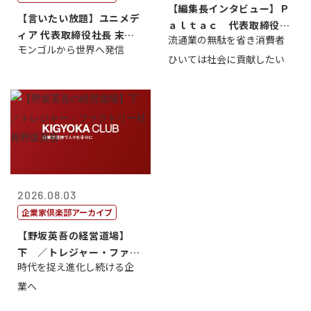
【編集長インタビュー】Ｐ
【言いたい放題】ユニメデ
ａｌｔａｃ 代表取締役会
ィア 代表取締役社長 末田
流通業の無駄を省き消費者
長三木田國夫
モンゴルから世界へ発信
真
ひいては社会に貢献したい
2026.08.03
企業家倶楽部アーカイブ
【野坂英吾の経営道場】
下 ／トレジャー・ファク
時代を捉え進化し続ける企
トリー社長野坂...
業へ