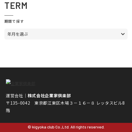
TERM
期間で探す
年月を選ぶ
運営会社｜
株式会社企業家倶楽部
〒135-0042 東京都江東区木場３－１６－８ レッタスビル8
階
© kigyoka club Co.,Ltd. All rights reserved.