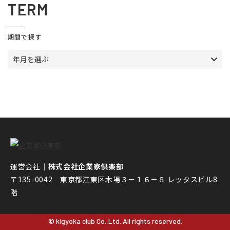
TERM
期間で探す
年月を選ぶ
運営会社｜
株式会社企業家倶楽部
〒135-0042 東京都江東区木場３－１６－８ レッタスビル8
階
© kigyoka club Co.,Ltd. All rights reserved.