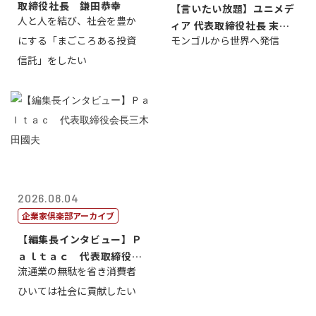
取締役社長 鎌田恭幸
【言いたい放題】ユニメデ
人と人を結び、社会を豊か
ィア 代表取締役社長 末田
にする「まごころある投資
モンゴルから世界へ発信
真
信託」をしたい
2026.08.04
企業家倶楽部アーカイブ
【編集長インタビュー】Ｐ
ａｌｔａｃ 代表取締役会
流通業の無駄を省き消費者
長三木田國夫
ひいては社会に貢献したい