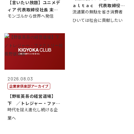
【言いたい放題】ユニメデ
ａｌｔａｃ 代表取締役会
ィア 代表取締役社長 末田
流通業の無駄を省き消費者
長三木田國夫
モンゴルから世界へ発信
真
ひいては社会に貢献したい
2026.08.03
企業家倶楽部アーカイブ
【野坂英吾の経営道場】
下 ／トレジャー・ファク
時代を捉え進化し続ける企
トリー社長野坂...
業へ