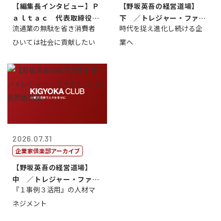
【編集長インタビュー】Ｐ
【野坂英吾の経営道場】
ａｌｔａｃ 代表取締役会
下 ／トレジャー・ファク
流通業の無駄を省き消費者
時代を捉え進化し続ける企
長三木田國夫
トリー社長野坂...
ひいては社会に貢献したい
業へ
2026.07.31
企業家倶楽部アーカイブ
【野坂英吾の経営道場】
中 ／トレジャー・ファク
『１事例３活用』の人材マ
トリー社長野坂...
ネジメント