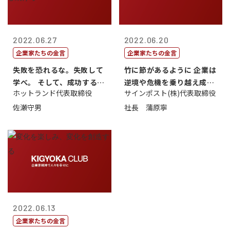
2022.06.27
2022.06.20
企業家たちの金言
企業家たちの金言
失敗を恐れるな。失敗して
竹に節があるように 企業は
学べ。 そして、成功するま
逆境や危機を乗り越え成長
ホットランド代表取締役
サインポスト(株)代表取締役
で挑戦し続...
する
佐瀬守男
社長 蒲原寧
2022.06.13
企業家たちの金言