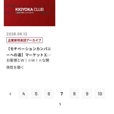
2026.06.12
企業家倶楽部アーカイブ
【モチベーションカンパニ
ーへの道】マーケットエン
お客様とＷｉｎＷｉｎな関
タープライズ...
係性を築く
4
5
6
7
8
9
10