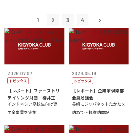
1
2
3
4
2026.07.07
2026.05.16
トピックス
トピックス
【レポート】ファーストリ
【レポート】企業家倶楽部
テイリング財団 柳井正
会員勉強会
インドネシア高校生向け奨
長崎にジャパネットたかたを
理事長
学金事業を実施
訪ねて～視察訪問記