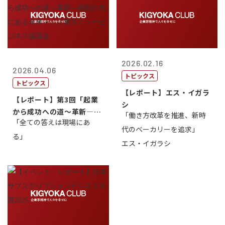
2026.02.16
2026.04.06
トピックス
トピックス
【レポート】エス・イガラ
【レポート】第3回「起業
シ
から成功への道～革新―挑
「働き方改革を推進、新時
「全ての答えは現場にあ
戦の先にある...
代のベーカリーを追求」
る」
エス・イガラシ