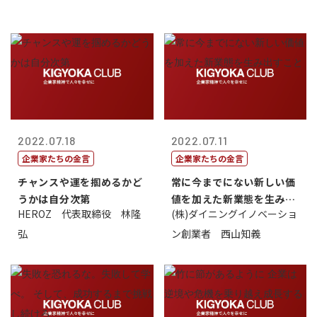
2022.07.18
2022.07.11
企業家たちの金言
企業家たちの金言
チャンスや運を掴めるかど
常に今までにない新しい価
うかは自分次第
値を加えた新業態を生み出
HEROZ 代表取締役 林隆
(株)ダイニングイノベーショ
すこと
弘
ン創業者 西山知義