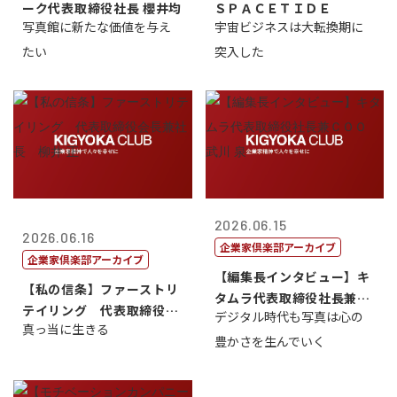
ーク代表取締役社長 櫻井均
ＳＰＡＣＥＴＩＤＥ
写真館に新たな価値を与え
宇宙ビジネスは大転換期に
たい
突入した
2026.06.15
2026.06.16
企業家倶楽部アーカイブ
企業家倶楽部アーカイブ
【編集長インタビュー】キ
【私の信条】ファーストリ
タムラ代表取締役社長兼Ｃ
テイリング 代表取締役会
デジタル時代も写真は心の
ＯＯ 武川 ...
真っ当に生きる
長兼社長 柳...
豊かさを生んでいく