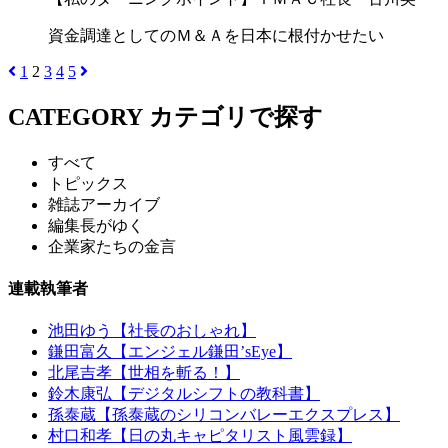
資金調達としてのＭ＆Ａを日本に根付かせたい
1
2
3
4
5
CATEGORY
カテゴリで探す
すべて
トピックス
雑誌アーカイブ
編集長がゆく
企業家たちの金言
連載執筆者
池田ゆう【社長のおしゃれ】
鎌田富久【エンジェル鎌田’sEye】
北尾吉孝【世相を斬る！】
鈴木康弘【デジタルシフトの教科書】
孫泰蔵【孫泰蔵のシリコンバレーエクスプレス】
村口和孝【日の丸キャピタリスト風雲録】