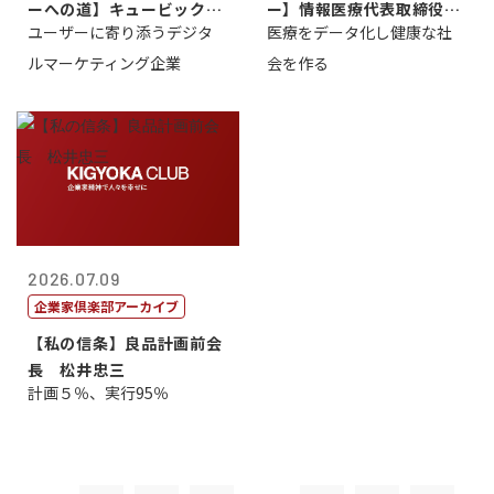
ーへの道】キュービック代
ー】情報医療代表取締役
ユーザーに寄り添うデジタ
医療をデータ化し健康な社
表取締役CE...
原 聖吾
ルマーケティング企業
会を作る
2026.07.09
企業家倶楽部アーカイブ
【私の信条】良品計画前会
長 松井忠三
計画５％、実行95％