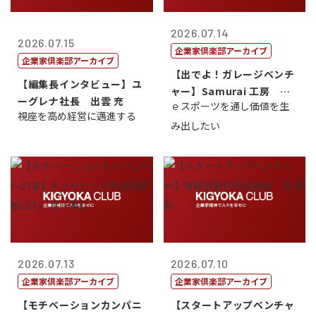
2026.07.14
2026.07.15
企業家倶楽部アーカイブ
企業家倶楽部アーカイブ
【出でよ！ガレージベンチ
【編集長インタビュー】ユ
ャー】Samurai 工房 代
ーグレナ社長 出雲 充
ｅスポーツを通し価値を生
表取締...
視座を高め経営に邁進する
み出したい
2026.07.13
2026.07.10
企業家倶楽部アーカイブ
企業家倶楽部アーカイブ
【モチベーションカンパニ
【スタートアップベンチャ