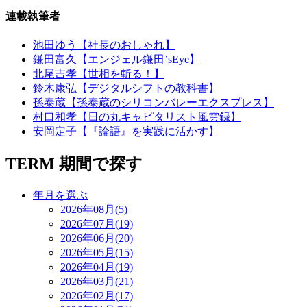
連載執筆者
池田ゆう【社長のおしゃれ】
鎌田富久【エンジェル鎌田’sEye】
北尾吉孝【世相を斬る！】
鈴木康弘【デジタルシフトの教科書】
孫泰蔵【孫泰蔵のシリコンバレーエクスプレス】
村口和孝【日の丸キャピタリスト風雲録】
安岡定子【『論語』を実践に活かす】
TERM
期間で探す
年月を選ぶ
2026年08月(5)
2026年07月(19)
2026年06月(20)
2026年05月(15)
2026年04月(19)
2026年03月(21)
2026年02月(17)