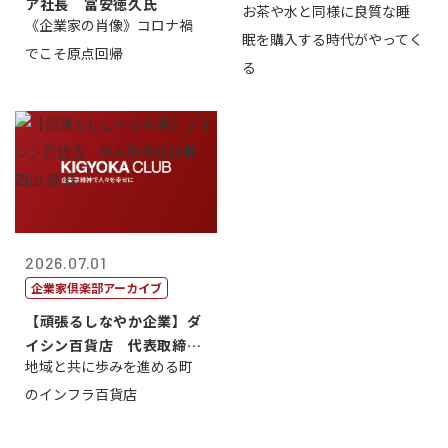
ア社長 冨安徳久氏
お茶や水と同様に良質な睡
《企業家の肖像》コロナ禍
眠を購入する時代がやってく
でこそ原点回帰
る
2026.07.01
企業家倶楽部アーカイブ
【頑張るしなやか企業】ダ
イシン百貨店 代表取締役
地域と共に歩みを進める町
社長 西山 ...
のインフラ百貨店