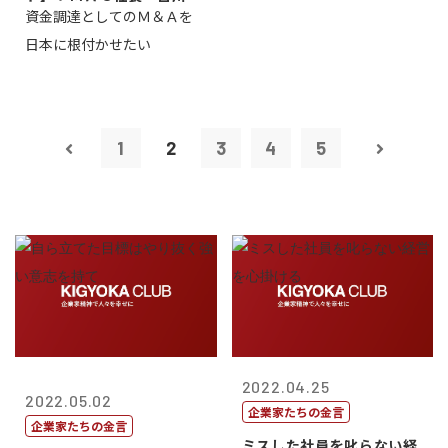
資金調達としてのＭ＆Ａを
一
日本に根付かせたい
1
2
3
4
5
2022.04.25
2022.05.02
企業家たちの金言
企業家たちの金言
ミスした社員を叱らない経