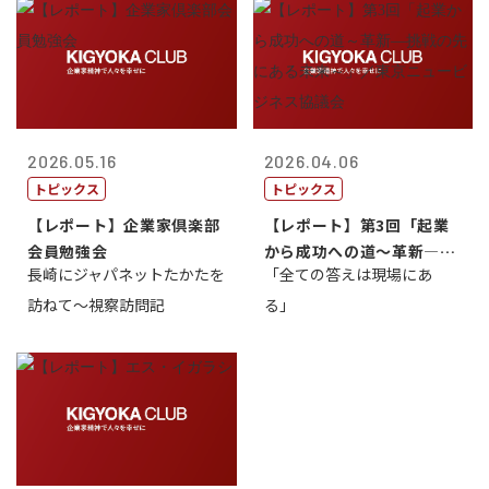
2026.05.16
2026.04.06
トピックス
トピックス
【レポート】企業家倶楽部
【レポート】第3回「起業
会員勉強会
から成功への道～革新―挑
長崎にジャパネットたかたを
「全ての答えは現場にあ
戦の先にある...
訪ねて～視察訪問記
る」