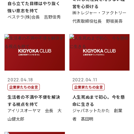
自ら立てた目標はやり抜く
営を心掛ける
強い意志を持て
㈱トレジャー・ファクトリー
ベステラ(株)会長 吉野佳秀
代表取締役社長 野坂英吾
2022.04.18
2022.04.11
企業家たちの金言
企業家たちの金言
生活者の不満や不便を解決
人生死ぬまで初心。今を懸
する視点を持て
命に生きる
アイリスオーヤマ 会長 大
ジャパネットたかた 創業
山健太郎
者 髙田明