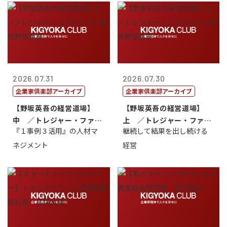
2026.07.31
2026.07.30
企業家倶楽部アーカイブ
企業家倶楽部アーカイブ
【野坂英吾の経営道場】
【野坂英吾の経営道場】
中 ／トレジャー・ファク
上 ／トレジャー・ファク
『１事例３活用』の人材マ
継続して結果を出し続ける
トリー社長野坂...
トリー社長野坂...
ネジメント
経営