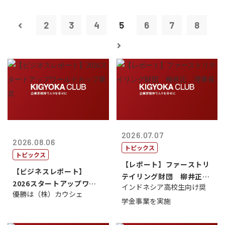
2
3
4
5
6
7
8
2026.07.07
2026.08.06
トピックス
トピックス
【レポート】ファーストリ
【ビジネスレポート】
テイリング財団 柳井正
2026スタートアップワー
インドネシア高校生向け奨
理事長
優勝は（株）カウシェ
ルドカップ東京
学金事業を実施