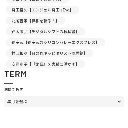
鎌田富久【エンジェル鎌田’sEye】
北尾吉孝【世相を斬る！】
鈴木康弘【デジタルシフトの教科書】
孫泰蔵【孫泰蔵のシリコンバレーエクスプレス】
村口和孝【日の丸キャピタリスト風雲録】
安岡定子【『論語』を実践に活かす】
TERM
期間で探す
年月を選ぶ