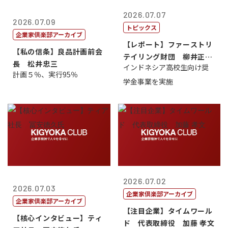
2026.07.07
2026.07.09
トピックス
企業家倶楽部アーカイブ
【レポート】ファーストリ
【私の信条】良品計画前会
テイリング財団 柳井正
長 松井忠三
インドネシア高校生向け奨
理事長
計画５％、実行95％
学金事業を実施
2026.07.02
2026.07.03
企業家倶楽部アーカイブ
企業家倶楽部アーカイブ
【注目企業】タイムワール
【核心インタビュー】ティ
ド 代表取締役 加藤 孝文