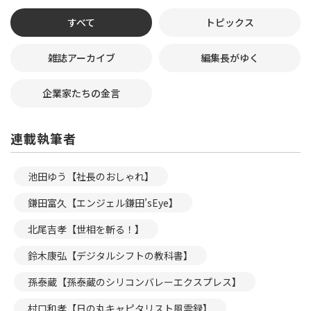
すべて
トピックス
雑誌アーカイブ
編集長がゆく
企業家たちの金言
連載執筆者
池田ゆう【社長のおしゃれ】
鎌田富久【エンジェル鎌田’sEye】
北尾吉孝【世相を斬る！】
鈴木康弘【デジタルシフトの教科書】
孫泰蔵【孫泰蔵のシリコンバレーエクスプレス】
村口和孝【日の丸キャピタリスト風雲録】