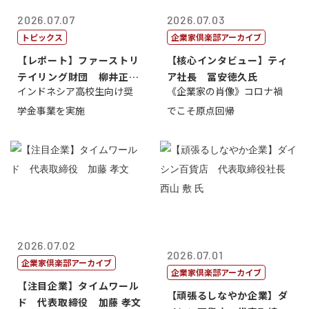
2026.07.07
2026.07.03
トピックス
企業家倶楽部アーカイブ
【レポート】ファーストリ
【核心インタビュー】ティ
テイリング財団 柳井正
ア社長 冨安徳久氏
インドネシア高校生向け奨
《企業家の肖像》コロナ禍
理事長
学金事業を実施
でこそ原点回帰
2026.07.02
2026.07.01
企業家倶楽部アーカイブ
企業家倶楽部アーカイブ
【注目企業】タイムワール
【頑張るしなやか企業】ダ
ド 代表取締役 加藤 孝文