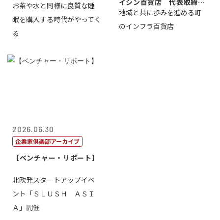
イシン百貨店 代表取締役
お茶や水と同様に良質な睡
地域と共に歩みを進める町
社長 西山 ...
眠を購入する時代がやってく
のインフラ百貨店
る
2026.06.30
企業家倶楽部アーカイブ
【ベンチャー・リポート】
北欧発スタートアップイベ
ント「ＳＬＵＳＨ ＡＳＩ
Ａ」開催