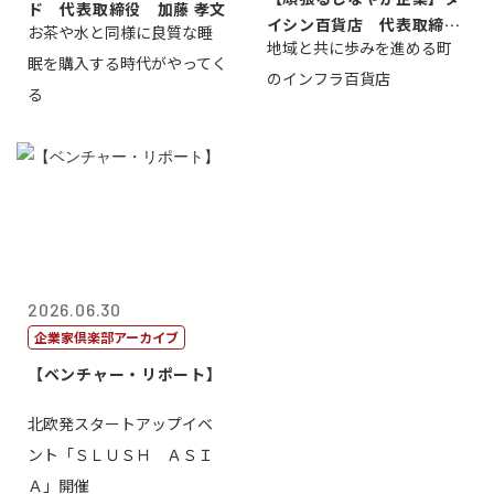
ド 代表取締役 加藤 孝文
イシン百貨店 代表取締役
お茶や水と同様に良質な睡
地域と共に歩みを進める町
社長 西山 ...
眠を購入する時代がやってく
のインフラ百貨店
る
2026.06.30
企業家倶楽部アーカイブ
【ベンチャー・リポート】
北欧発スタートアップイベ
ント「ＳＬＵＳＨ ＡＳＩ
Ａ」開催