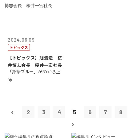
2024.06.09
トピックス
【トピックス】旭酒造 桜
井博志会長 桜井一宏社長
「獺祭ブルー」がNYから上
陸
2
3
4
5
6
7
8