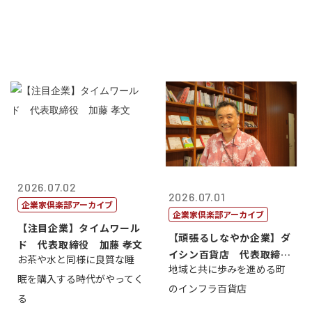
2026.07.02
2026.07.01
企業家倶楽部アーカイブ
企業家倶楽部アーカイブ
【注目企業】タイムワール
【頑張るしなやか企業】ダ
ド 代表取締役 加藤 孝文
イシン百貨店 代表取締役
お茶や水と同様に良質な睡
地域と共に歩みを進める町
社長 西山 ...
眠を購入する時代がやってく
のインフラ百貨店
る