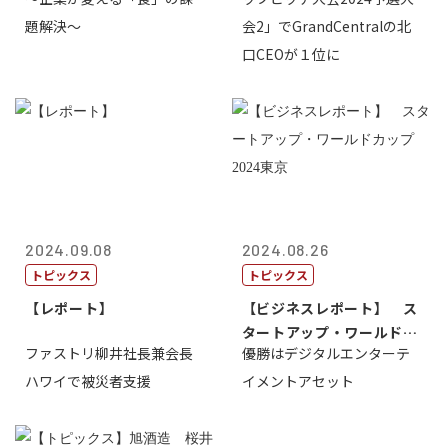
ィ共創・協働...
題解決～
会2」でGrandCentralの北
口CEOが１位に
2024.09.08
2024.08.26
トピックス
トピックス
【レポート】
【ビジネスレポート】 ス
タートアップ・ワールドカ
ファストリ柳井社長兼会長
優勝はデジタルエンターテ
ップ2024...
ハワイで被災者支援
イメントアセット