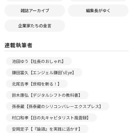
雑誌アーカイブ
編集長がゆく
企業家たちの金言
連載執筆者
池田ゆう【社長のおしゃれ】
鎌田富久【エンジェル鎌田’sEye】
北尾吉孝【世相を斬る！】
鈴木康弘【デジタルシフトの教科書】
孫泰蔵【孫泰蔵のシリコンバレーエクスプレス】
村口和孝【日の丸キャピタリスト風雲録】
安岡定子【『論語』を実践に活かす】