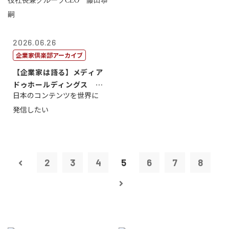
2026.06.26
企業家倶楽部アーカイブ
【企業家は語る】メディア
ドゥホールディングス 代
日本のコンテンツを世界に
表取締役社長...
発信したい
2
3
4
5
6
7
8