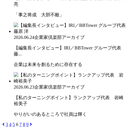
亮
「事之将成 大胆不敵」
2026.06.24
企業家倶楽部アーカイブ
【編集長インタビュー】IRI／BBTower グループ代表
藤...
企業は未来を創るために存在する
2026.06.23
企業家倶楽部アーカイブ
【私のターニングポイント】ランクアップ代表 岩崎
裕美子
やりがいのあるところで社員は輝く
3
4
5
6
7
8
9