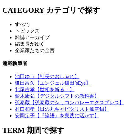
CATEGORY
カテゴリで探す
すべて
トピックス
雑誌アーカイブ
編集長がゆく
企業家たちの金言
連載執筆者
池田ゆう【社長のおしゃれ】
鎌田富久【エンジェル鎌田’sEye】
北尾吉孝【世相を斬る！】
鈴木康弘【デジタルシフトの教科書】
孫泰蔵【孫泰蔵のシリコンバレーエクスプレス】
村口和孝【日の丸キャピタリスト風雲録】
安岡定子【『論語』を実践に活かす】
TERM
期間で探す