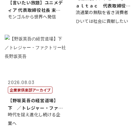
【言いたい放題】ユニメデ
ａｌｔａｃ 代表取締役会
ィア 代表取締役社長 末田
流通業の無駄を省き消費者
長三木田國夫
モンゴルから世界へ発信
真
ひいては社会に貢献したい
2026.08.03
企業家倶楽部アーカイブ
【野坂英吾の経営道場】
下 ／トレジャー・ファク
時代を捉え進化し続ける企
トリー社長野坂...
業へ