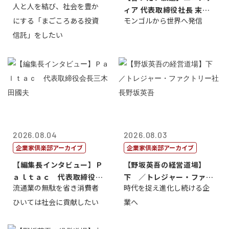
人と人を結び、社会を豊か
ィア 代表取締役社長 末田
にする「まごころある投資
モンゴルから世界へ発信
真
信託」をしたい
2026.08.04
2026.08.03
企業家倶楽部アーカイブ
企業家倶楽部アーカイブ
【編集長インタビュー】Ｐ
【野坂英吾の経営道場】
ａｌｔａｃ 代表取締役会
下 ／トレジャー・ファク
流通業の無駄を省き消費者
時代を捉え進化し続ける企
長三木田國夫
トリー社長野坂...
ひいては社会に貢献したい
業へ