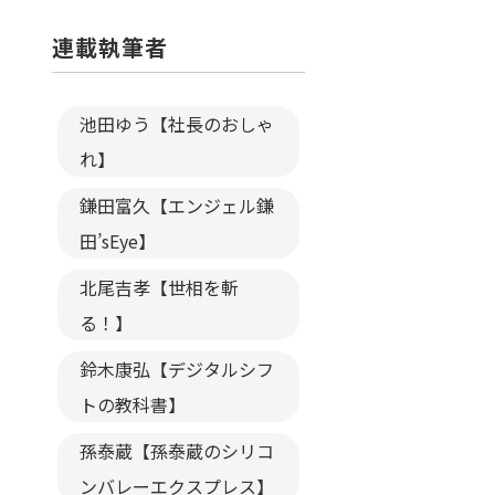
連載執筆者
池田ゆう【社長のおしゃ
れ】
鎌田富久【エンジェル鎌
田’sEye】
北尾吉孝【世相を斬
る！】
鈴木康弘【デジタルシフ
トの教科書】
孫泰蔵【孫泰蔵のシリコ
ンバレーエクスプレス】