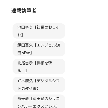
連載執筆者
池田ゆう【社長のおしゃ
れ】
鎌田富久【エンジェル鎌
田’sEye】
北尾吉孝【世相を斬
る！】
鈴木康弘【デジタルシフ
トの教科書】
孫泰蔵【孫泰蔵のシリコ
ンバレーエクスプレス】