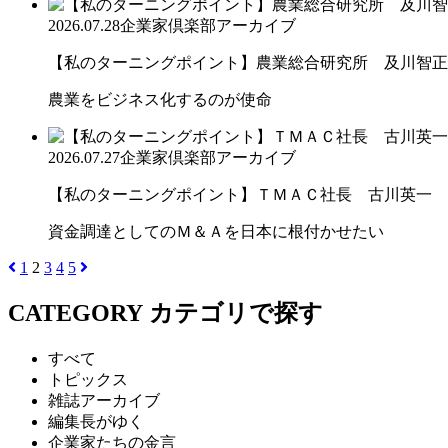
2026.07.28
企業家倶楽部アーカイブ
【私のターニングポイント】農業総合研究所 及川智正
農業をビジネス化するのが使命
2026.07.27
企業家倶楽部アーカイブ
【私のターニングポイント】ＴＭＡＣ社長 古川英一
資金調達としてのＭ＆Ａを日本に根付かせたい
1
2
3
4
5
CATEGORY
カテゴリで探す
すべて
トピックス
雑誌アーカイブ
編集長がゆく
企業家たちの金言