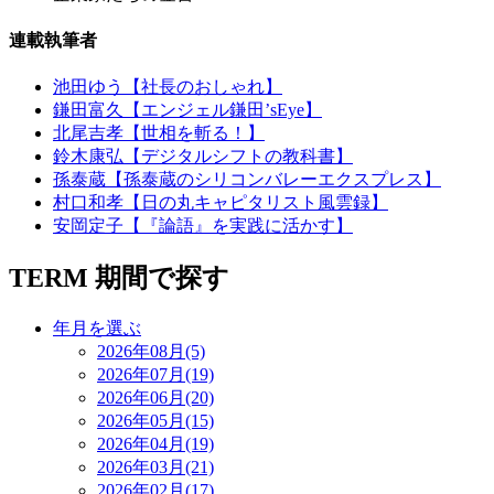
連載執筆者
池田ゆう【社長のおしゃれ】
鎌田富久【エンジェル鎌田’sEye】
北尾吉孝【世相を斬る！】
鈴木康弘【デジタルシフトの教科書】
孫泰蔵【孫泰蔵のシリコンバレーエクスプレス】
村口和孝【日の丸キャピタリスト風雲録】
安岡定子【『論語』を実践に活かす】
TERM
期間で探す
年月を選ぶ
2026年08月(5)
2026年07月(19)
2026年06月(20)
2026年05月(15)
2026年04月(19)
2026年03月(21)
2026年02月(17)