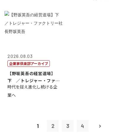
2026.08.03
企業家倶楽部アーカイブ
【野坂英吾の経営道場】
下 ／トレジャー・ファク
時代を捉え進化し続ける企
トリー社長野坂...
業へ
1
2
3
4