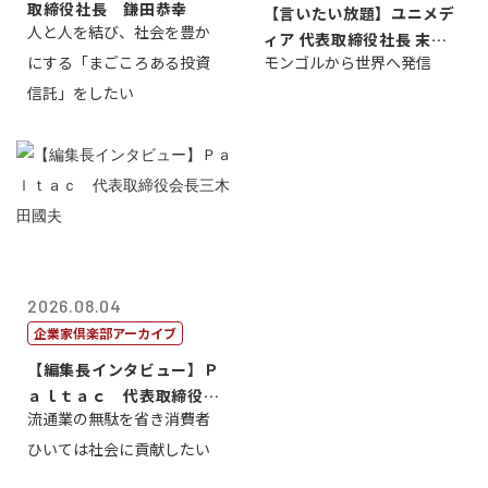
取締役社長 鎌田恭幸
【言いたい放題】ユニメデ
人と人を結び、社会を豊か
ィア 代表取締役社長 末田
にする「まごころある投資
モンゴルから世界へ発信
真
信託」をしたい
2026.08.04
企業家倶楽部アーカイブ
【編集長インタビュー】Ｐ
ａｌｔａｃ 代表取締役会
流通業の無駄を省き消費者
長三木田國夫
ひいては社会に貢献したい