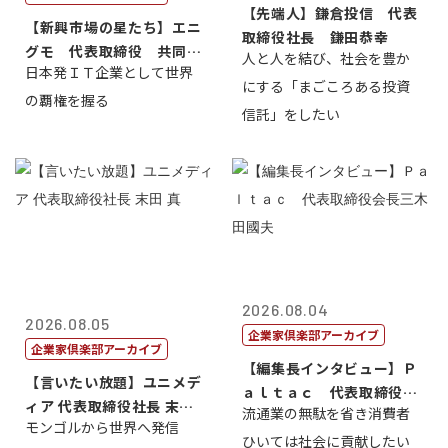
【先端人】鎌倉投信 代表
【新興市場の星たち】エニ
取締役社長 鎌田恭幸
グモ 代表取締役 共同最
人と人を結び、社会を豊か
日本発ＩＴ企業として世界
高経営責任者...
にする「まごころある投資
の覇権を握る
信託」をしたい
2026.08.04
2026.08.05
企業家倶楽部アーカイブ
企業家倶楽部アーカイブ
【編集長インタビュー】Ｐ
【言いたい放題】ユニメデ
ａｌｔａｃ 代表取締役会
ィア 代表取締役社長 末田
流通業の無駄を省き消費者
長三木田國夫
モンゴルから世界へ発信
真
ひいては社会に貢献したい