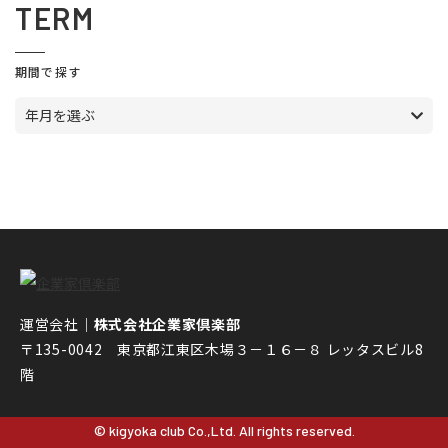
TERM
期間で探す
年月を選ぶ
運営会社｜
株式会社企業家倶楽部
〒135-0042 東京都江東区木場３－１６－８ レッタスビル8
階
© kigyoka club Co.,Ltd. All rights reserved.