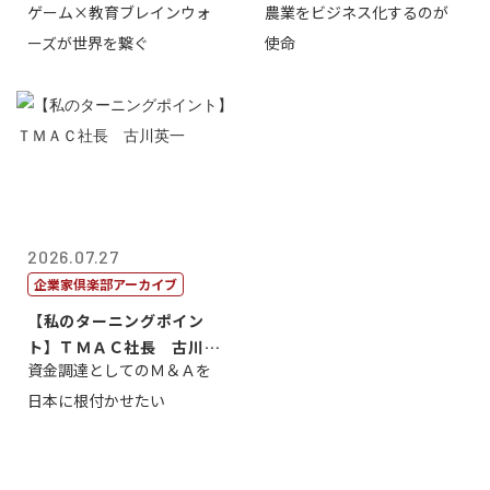
ゲーム×教育ブレインウォ
農業をビジネス化するのが
取締役社長 ...
智正
ーズが世界を繋ぐ
使命
2026.07.27
企業家倶楽部アーカイブ
【私のターニングポイン
ト】ＴＭＡＣ社長 古川英
資金調達としてのＭ＆Ａを
一
日本に根付かせたい