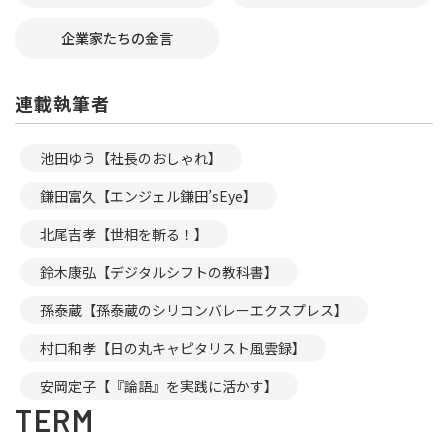
企業家たちの金言
連載執筆者
池田ゆう【社長のおしゃれ】
鎌田富久【エンジェル鎌田’sEye】
北尾吉孝【世相を斬る！】
鈴木康弘【デジタルシフトの教科書】
孫泰蔵【孫泰蔵のシリコンバレーエクスプレス】
村口和孝【日の丸キャピタリスト風雲録】
安岡定子【『論語』を実践に活かす】
TERM