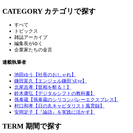
CATEGORY
カテゴリで探す
すべて
トピックス
雑誌アーカイブ
編集長がゆく
企業家たちの金言
連載執筆者
池田ゆう【社長のおしゃれ】
鎌田富久【エンジェル鎌田’sEye】
北尾吉孝【世相を斬る！】
鈴木康弘【デジタルシフトの教科書】
孫泰蔵【孫泰蔵のシリコンバレーエクスプレス】
村口和孝【日の丸キャピタリスト風雲録】
安岡定子【『論語』を実践に活かす】
TERM
期間で探す