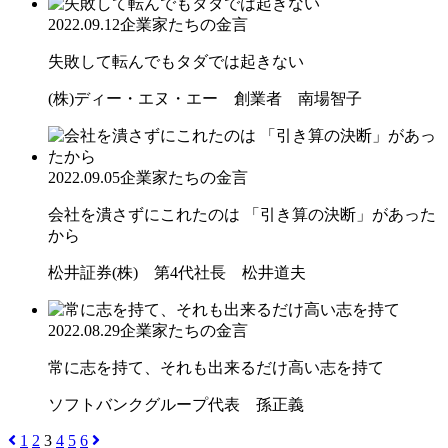
2022.09.12
企業家たちの金言
失敗して転んでもタダでは起きない
(株)ディー・エヌ・エー 創業者 南場智子
2022.09.05
企業家たちの金言
会社を潰さずにこれたのは 「引き算の決断」があった
から
松井証券(株) 第4代社長 松井道夫
2022.08.29
企業家たちの金言
常に志を持て、それも出来るだけ高い志を持て
ソフトバンクグループ代表 孫正義
1
2
3
4
5
6