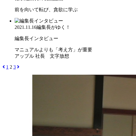
前を向いて転び、貪欲に学ぶ
2021.11.16
編集長がゆく！
編集長インタビュー
マニュアルよりも「考え方」が重要
アップル 社長 文字放想
1
2
3