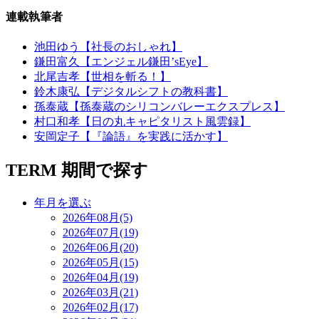
連載執筆者
池田ゆう【社長のおしゃれ】
鎌田富久【エンジェル鎌田’sEye】
北尾吉孝【世相を斬る！】
鈴木康弘【デジタルシフトの教科書】
孫泰蔵【孫泰蔵のシリコンバレーエクスプレス】
村口和孝【日の丸キャピタリスト風雲録】
安岡定子【『論語』を実践に活かす】
TERM
期間で探す
年月を選ぶ
2026年08月(5)
2026年07月(19)
2026年06月(20)
2026年05月(15)
2026年04月(19)
2026年03月(21)
2026年02月(17)