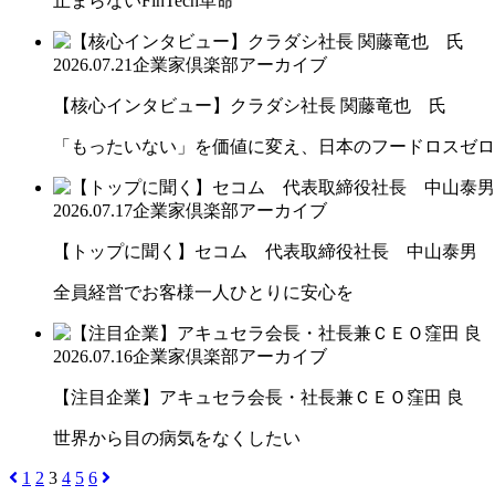
止まらないFinTech革命
2026.07.21
企業家倶楽部アーカイブ
【核心インタビュー】クラダシ社長 関藤竜也 氏
「もったいない」を価値に変え、日本のフードロスゼロ
2026.07.17
企業家倶楽部アーカイブ
【トップに聞く】セコム 代表取締役社長 中山泰男
全員経営でお客様一人ひとりに安心を
2026.07.16
企業家倶楽部アーカイブ
【注目企業】アキュセラ会長・社長兼ＣＥＯ窪田 良
世界から目の病気をなくしたい
1
2
3
4
5
6