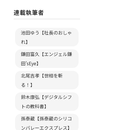
連載執筆者
池田ゆう【社長のおしゃ
れ】
鎌田富久【エンジェル鎌
田’sEye】
北尾吉孝【世相を斬
る！】
鈴木康弘【デジタルシフ
トの教科書】
孫泰蔵【孫泰蔵のシリコ
ンバレーエクスプレス】