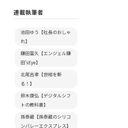
連載執筆者
池田ゆう【社長のおしゃ
れ】
鎌田富久【エンジェル鎌
田’sEye】
北尾吉孝【世相を斬
る！】
鈴木康弘【デジタルシフ
トの教科書】
孫泰蔵【孫泰蔵のシリコ
ンバレーエクスプレス】