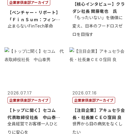
企業家倶楽部アーカイブ
【核心インタビュー】クラ
ダシ社長 関藤竜也 氏
【ベンチャー・リポート】
「もったいない」を価値に
「ＦｉｎＳｕｍ：フィンテ
止まらないFinTech革命
変え、日本のフードロスゼ
ック・サミッ...
ロを目指す
2026.07.17
2026.07.16
企業家倶楽部アーカイブ
企業家倶楽部アーカイブ
【トップに聞く】セコム
【注目企業】アキュセラ会
代表取締役社長 中山泰
長・社長兼ＣＥＯ窪田 良
全員経営でお客様一人ひと
世界から目の病気をなくし
男
りに安心を
たい