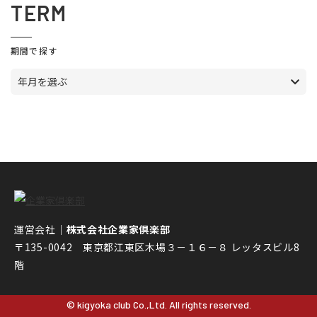
TERM
期間で探す
年月を選ぶ
運営会社｜
株式会社企業家倶楽部
〒135-0042 東京都江東区木場３－１６－８ レッタスビル8
階
© kigyoka club Co.,Ltd. All rights reserved.