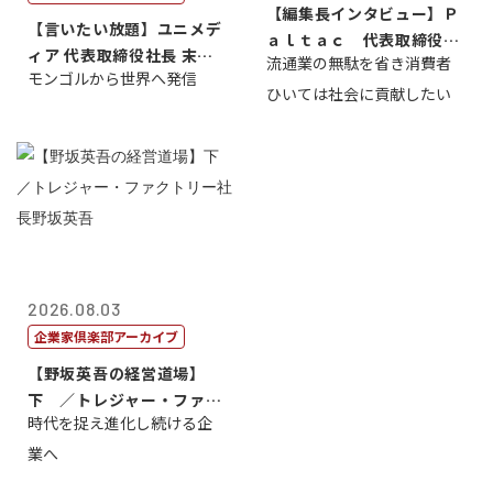
【編集長インタビュー】Ｐ
【言いたい放題】ユニメデ
ａｌｔａｃ 代表取締役会
ィア 代表取締役社長 末田
流通業の無駄を省き消費者
長三木田國夫
モンゴルから世界へ発信
真
ひいては社会に貢献したい
2026.08.03
企業家倶楽部アーカイブ
【野坂英吾の経営道場】
下 ／トレジャー・ファク
時代を捉え進化し続ける企
トリー社長野坂...
業へ