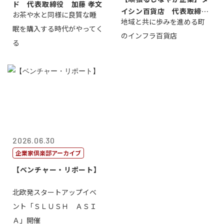
ド 代表取締役 加藤 孝文
イシン百貨店 代表取締役
お茶や水と同様に良質な睡
地域と共に歩みを進める町
社長 西山 ...
眠を購入する時代がやってく
のインフラ百貨店
る
2026.06.30
企業家倶楽部アーカイブ
【ベンチャー・リポート】
北欧発スタートアップイベ
ント「ＳＬＵＳＨ ＡＳＩ
Ａ」開催