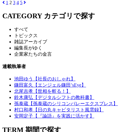
1
2
3
4
5
CATEGORY
カテゴリで探す
すべて
トピックス
雑誌アーカイブ
編集長がゆく
企業家たちの金言
連載執筆者
池田ゆう【社長のおしゃれ】
鎌田富久【エンジェル鎌田’sEye】
北尾吉孝【世相を斬る！】
鈴木康弘【デジタルシフトの教科書】
孫泰蔵【孫泰蔵のシリコンバレーエクスプレス】
村口和孝【日の丸キャピタリスト風雲録】
安岡定子【『論語』を実践に活かす】
TERM
期間で探す