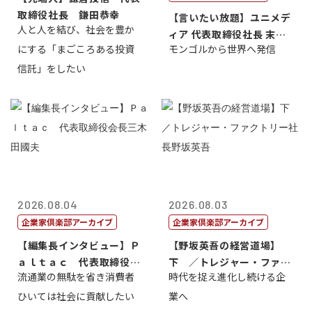
取締役社長 鎌田恭幸
【言いたい放題】ユニメデ
人と人を結び、社会を豊か
ィア 代表取締役社長 末田
にする「まごころある投資
モンゴルから世界へ発信
真
信託」をしたい
2026.08.04
2026.08.03
企業家倶楽部アーカイブ
企業家倶楽部アーカイブ
【編集長インタビュー】Ｐ
【野坂英吾の経営道場】
ａｌｔａｃ 代表取締役会
下 ／トレジャー・ファク
流通業の無駄を省き消費者
時代を捉え進化し続ける企
長三木田國夫
トリー社長野坂...
ひいては社会に貢献したい
業へ