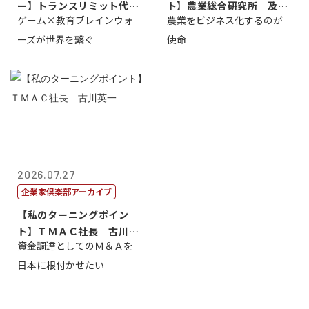
ー】トランスリミット代表
ト】農業総合研究所 及川
ゲーム×教育ブレインウォ
農業をビジネス化するのが
取締役社長 ...
智正
ーズが世界を繋ぐ
使命
2026.07.27
企業家倶楽部アーカイブ
【私のターニングポイン
ト】ＴＭＡＣ社長 古川英
資金調達としてのＭ＆Ａを
一
日本に根付かせたい