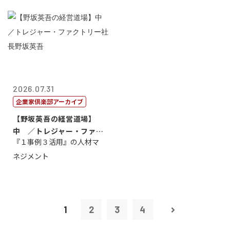
2026.07.31
企業家倶楽部アーカイブ
【野坂英吾の経営道場】
中 ／トレジャー・ファク
『１事例３活用』の人材マ
トリー社長野坂...
ネジメント
1
2
3
4