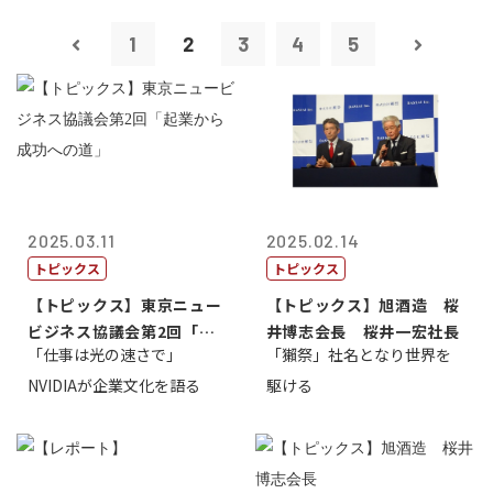
1
2
3
4
5
2025.03.11
2025.02.14
トピックス
トピックス
【トピックス】東京ニュー
【トピックス】旭酒造 桜
ビジネス協議会第2回「起
井博志会長 桜井一宏社長
「仕事は光の速さで」
「獺祭」社名となり世界を
業から成功へ...
NVIDIAが企業文化を語る
駆ける