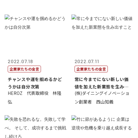
2022.07.18
2022.07.11
企業家たちの金言
企業家たちの金言
チャンスや運を掴めるかど
常に今までにない新しい価
うかは自分次第
値を加えた新業態を生み出
HEROZ 代表取締役 林隆
(株)ダイニングイノベーショ
すこと
弘
ン創業者 西山知義