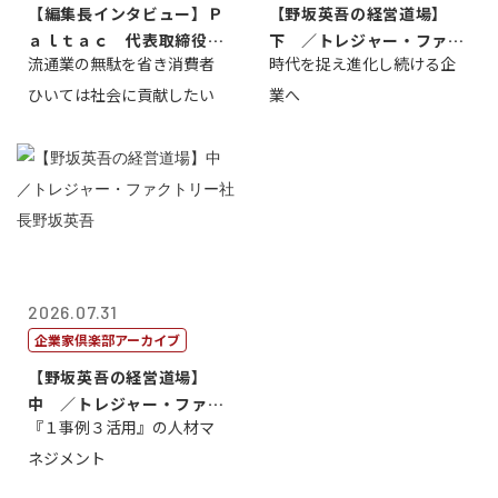
【編集長インタビュー】Ｐ
【野坂英吾の経営道場】
ａｌｔａｃ 代表取締役会
下 ／トレジャー・ファク
流通業の無駄を省き消費者
時代を捉え進化し続ける企
長三木田國夫
トリー社長野坂...
ひいては社会に貢献したい
業へ
2026.07.31
企業家倶楽部アーカイブ
【野坂英吾の経営道場】
中 ／トレジャー・ファク
『１事例３活用』の人材マ
トリー社長野坂...
ネジメント