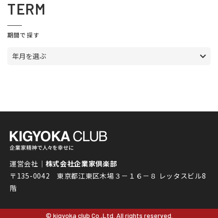
TERM
期間で探す
年月を選ぶ
運営会社｜
株式会社企業家倶楽部
〒135-0042 東京都江東区木場３－１６－８ レッタスビル8
階
© kigyoka club Co.,Ltd. All rights reserved.