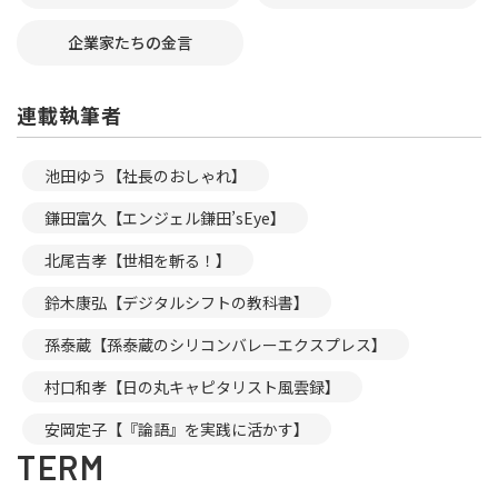
企業家たちの金言
連載執筆者
池田ゆう【社長のおしゃれ】
鎌田富久【エンジェル鎌田’sEye】
北尾吉孝【世相を斬る！】
鈴木康弘【デジタルシフトの教科書】
孫泰蔵【孫泰蔵のシリコンバレーエクスプレス】
村口和孝【日の丸キャピタリスト風雲録】
安岡定子【『論語』を実践に活かす】
TERM