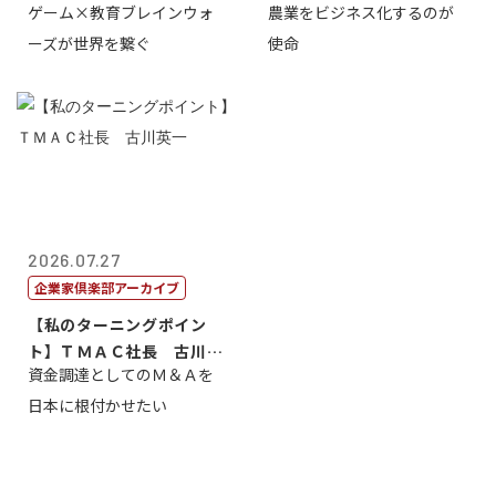
ゲーム×教育ブレインウォ
農業をビジネス化するのが
取締役社長 ...
智正
ーズが世界を繋ぐ
使命
2026.07.27
企業家倶楽部アーカイブ
【私のターニングポイン
ト】ＴＭＡＣ社長 古川英
資金調達としてのＭ＆Ａを
一
日本に根付かせたい