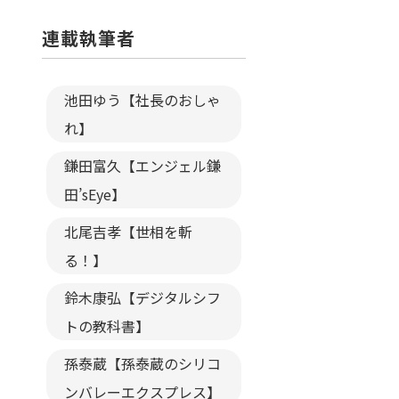
連載執筆者
池田ゆう【社長のおしゃ
れ】
鎌田富久【エンジェル鎌
田’sEye】
北尾吉孝【世相を斬
る！】
鈴木康弘【デジタルシフ
トの教科書】
孫泰蔵【孫泰蔵のシリコ
ンバレーエクスプレス】