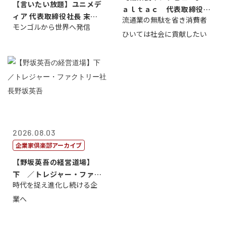
【言いたい放題】ユニメデ
ａｌｔａｃ 代表取締役会
ィア 代表取締役社長 末田
流通業の無駄を省き消費者
長三木田國夫
モンゴルから世界へ発信
真
ひいては社会に貢献したい
2026.08.03
企業家倶楽部アーカイブ
【野坂英吾の経営道場】
下 ／トレジャー・ファク
時代を捉え進化し続ける企
トリー社長野坂...
業へ