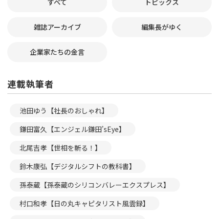
すべて
トピックス
雑誌アーカイブ
編集長がゆく
企業家たちの金言
連載執筆者
池田ゆう【社長のおしゃれ】
鎌田富久【エンジェル鎌田’sEye】
北尾吉孝【世相を斬る！】
鈴木康弘【デジタルシフトの教科書】
孫泰蔵【孫泰蔵のシリコンバレーエクスプレス】
村口和孝【日の丸キャピタリスト風雲録】