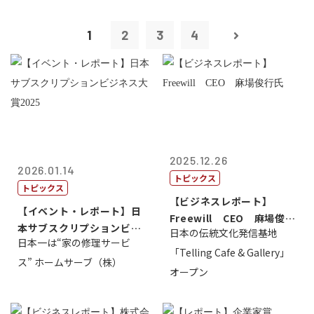
1
2
3
4
2025.12.26
2026.01.14
トピックス
トピックス
【ビジネスレポート】
【イベント・レポート】日
Freewill CEO 麻場俊行
本サブスクリプションビジ
日本の伝統文化発信基地
氏
日本一は“家の修理サービ
ネス大賞20...
「Telling Cafe & Gallery」
ス” ホームサーブ（株）
オープン