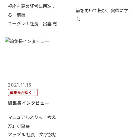
視座を高め経営に邁進す
前を向いて転び、貪欲に学
る 前編
ぶ
ユーグレナ社長 出雲 充
2021.11.16
編集長がゆく！
編集長インタビュー
マニュアルよりも「考え
方」が重要
アップル 社長 文字放想