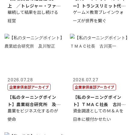
上 ／トレジャー・ファク
ー】トランスリミット代表
継続して結果を出し続ける
ゲーム×教育ブレインウォ
トリー社長野坂...
取締役社長 ...
経営
ーズが世界を繋ぐ
2026.07.28
2026.07.27
企業家倶楽部アーカイブ
企業家倶楽部アーカイブ
【私のターニングポイン
【私のターニングポイン
ト】農業総合研究所 及川
ト】ＴＭＡＣ社長 古川英
農業をビジネス化するのが
資金調達としてのＭ＆Ａを
智正
一
使命
日本に根付かせたい