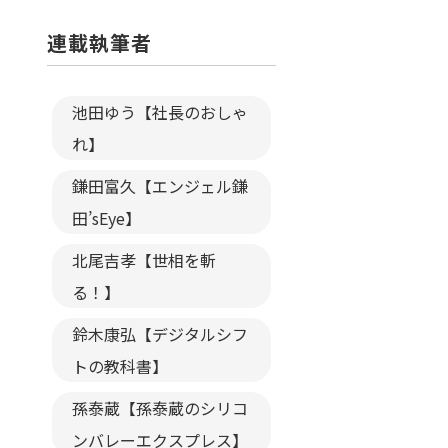
連載執筆者
池田ゆう【社長のおしゃ
れ】
鎌田富久【エンジェル鎌
田’sEye】
北尾吉孝【世相を斬
る！】
鈴木康弘【デジタルシフ
トの教科書】
孫泰蔵【孫泰蔵のシリコ
ンバレーエクスプレス】