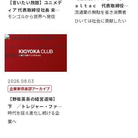
【言いたい放題】ユニメデ
ａｌｔａｃ 代表取締役会
ィア 代表取締役社長 末田
流通業の無駄を省き消費者
長三木田國夫
モンゴルから世界へ発信
真
ひいては社会に貢献したい
2026.08.03
企業家倶楽部アーカイブ
【野坂英吾の経営道場】
下 ／トレジャー・ファク
時代を捉え進化し続ける企
トリー社長野坂...
業へ