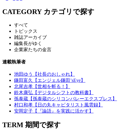
CATEGORY
カテゴリで探す
すべて
トピックス
雑誌アーカイブ
編集長がゆく
企業家たちの金言
連載執筆者
池田ゆう【社長のおしゃれ】
鎌田富久【エンジェル鎌田’sEye】
北尾吉孝【世相を斬る！】
鈴木康弘【デジタルシフトの教科書】
孫泰蔵【孫泰蔵のシリコンバレーエクスプレス】
村口和孝【日の丸キャピタリスト風雲録】
安岡定子【『論語』を実践に活かす】
TERM
期間で探す