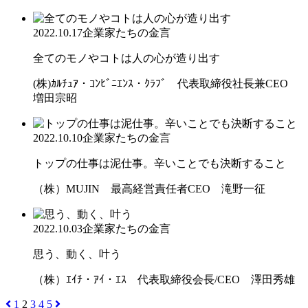
2022.10.17
企業家たちの金言
全てのモノやコトは人の心が造り出す
(株)ｶﾙﾁｭｱ・ｺﾝﾋﾞﾆｴﾝｽ・ｸﾗﾌﾞ 代表取締役社長兼CEO
増田宗昭
2022.10.10
企業家たちの金言
トップの仕事は泥仕事。辛いことでも決断すること
（株）MUJIN 最高経営責任者CEO 滝野一征
2022.10.03
企業家たちの金言
思う、動く、叶う
（株）ｴｲﾁ・ｱｲ・ｴｽ 代表取締役会長/CEO 澤田秀雄
1
2
3
4
5