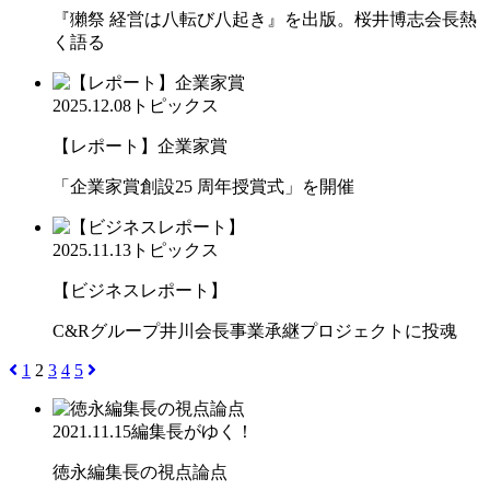
『獺祭 経営は八転び八起き』を出版。桜井博志会長熱
く語る
2025.12.08
トピックス
【レポート】企業家賞
「企業家賞創設25 周年授賞式」を開催
2025.11.13
トピックス
【ビジネスレポート】
C&Rグループ井川会長事業承継プロジェクトに投魂
1
2
3
4
5
2021.11.15
編集長がゆく！
徳永編集長の視点論点