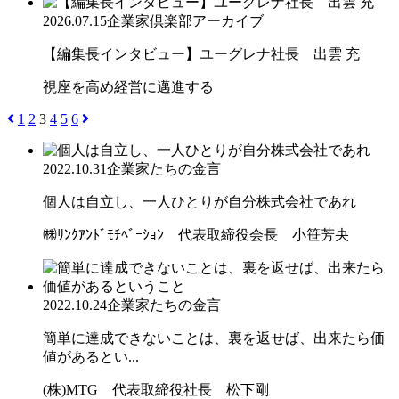
2026.07.15
企業家倶楽部アーカイブ
【編集長インタビュー】ユーグレナ社長 出雲 充
視座を高め経営に邁進する
1
2
3
4
5
6
2022.10.31
企業家たちの金言
個人は自立し、一人ひとりが自分株式会社であれ
㈱ﾘﾝｸｱﾝﾄﾞﾓﾁﾍﾞｰｼｮﾝ 代表取締役会長 小笹芳央
2022.10.24
企業家たちの金言
簡単に達成できないことは、裏を返せば、出来たら価
値があるとい...
(株)MTG 代表取締役社長 松下剛