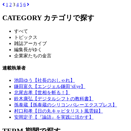
1
2
3
4
5
6
CATEGORY
カテゴリで探す
すべて
トピックス
雑誌アーカイブ
編集長がゆく
企業家たちの金言
連載執筆者
池田ゆう【社長のおしゃれ】
鎌田富久【エンジェル鎌田’sEye】
北尾吉孝【世相を斬る！】
鈴木康弘【デジタルシフトの教科書】
孫泰蔵【孫泰蔵のシリコンバレーエクスプレス】
村口和孝【日の丸キャピタリスト風雲録】
安岡定子【『論語』を実践に活かす】