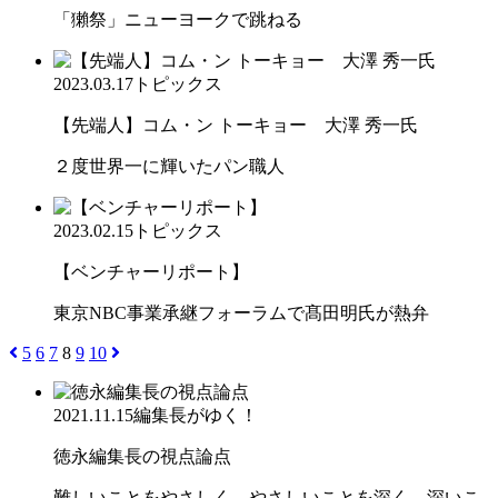
「獺祭」ニューヨークで跳ねる
2023.03.17
トピックス
【先端人】コム・ン トーキョー 大澤 秀一氏
２度世界一に輝いたパン職人
2023.02.15
トピックス
【ベンチャーリポート】
東京NBC事業承継フォーラムで髙田明氏が熱弁
5
6
7
8
9
10
2021.11.15
編集長がゆく！
徳永編集長の視点論点
難しいことをやさしく、やさしいことを深く、深いこ