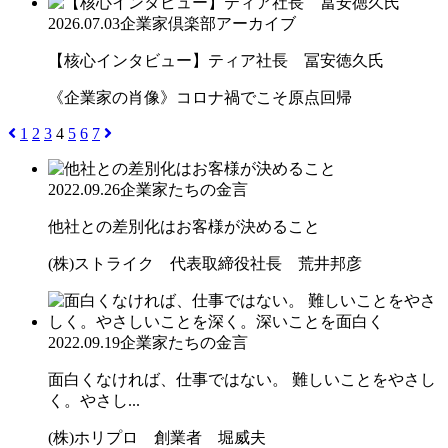
2026.07.03
企業家倶楽部アーカイブ
【核心インタビュー】ティア社長 冨安徳久氏
《企業家の肖像》コロナ禍でこそ原点回帰
1
2
3
4
5
6
7
2022.09.26
企業家たちの金言
他社との差別化はお客様が決めること
(株)ストライク 代表取締役社長 荒井邦彦
2022.09.19
企業家たちの金言
面白くなければ、仕事ではない。 難しいことをやさし
く。やさし...
(株)ホリプロ 創業者 堀威夫