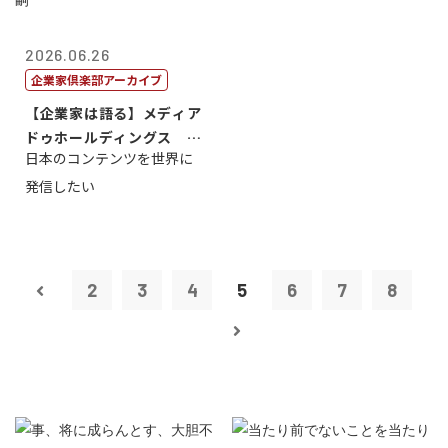
2026.06.26
企業家倶楽部アーカイブ
【企業家は語る】メディア
ドゥホールディングス 代
日本のコンテンツを世界に
表取締役社長...
発信したい
2
3
4
5
6
7
8