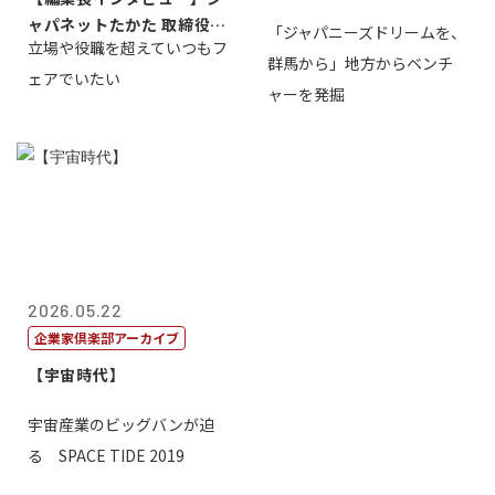
ャパネットたかた 取締役副
「ジャパニーズドリームを、
立場や役職を超えていつもフ
社長髙田旭...
群馬から」地方からベンチ
ェアでいたい
ャーを発掘
2026.05.22
企業家倶楽部アーカイブ
【宇宙時代】
宇宙産業のビッグバンが迫
る SPACE TIDE 2019