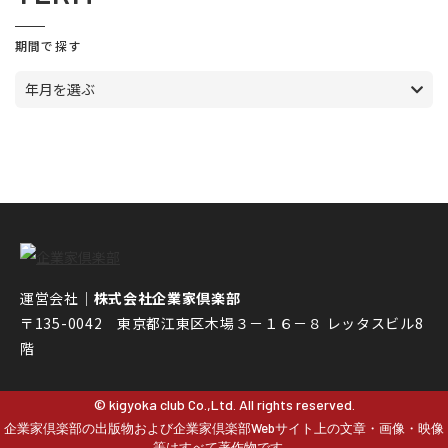
期間で探す
年月を選ぶ
運営会社｜
株式会社企業家倶楽部
〒135-0042 東京都江東区木場３－１６－８ レッタスビル8
階
© kigyoka club Co.,Ltd. All rights reserved.
企業家倶楽部の出版物および企業家倶楽部Webサイト上の文章・画像・映像
等はすべて著作物です。