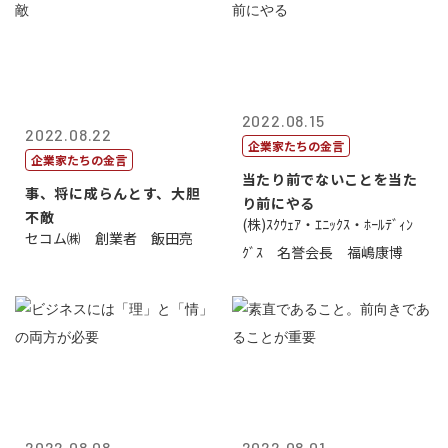
2022.08.15
2022.08.22
企業家たちの金言
企業家たちの金言
当たり前でないことを当た
事、将に成らんとす、大胆
り前にやる
不敵
(株)ｽｸｳｪｱ・ｴﾆｯｸｽ・ﾎｰﾙﾃﾞｨﾝ
セコム㈱ 創業者 飯田亮
ｸﾞｽ 名誉会長 福嶋康博
2022.08.08
2022.08.01