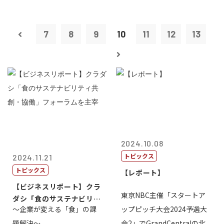
7
8
9
10
11
12
13
2024.10.08
トピックス
2024.11.21
トピックス
【レポート】
【ビジネスリポート】クラ
東京NBC主催「スタートア
ダシ「食のサステナビリテ
～企業が変える「食」の課
ップピッチ大会2024予選大
ィ共創・協働...
題解決～
会2」でGrandCentralの北