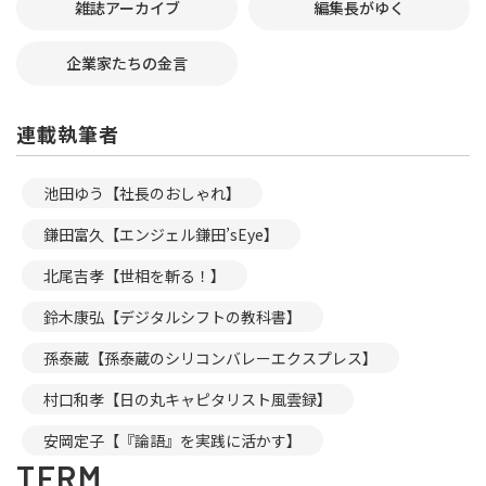
雑誌アーカイブ
編集長がゆく
企業家たちの金言
連載執筆者
池田ゆう【社長のおしゃれ】
鎌田富久【エンジェル鎌田’sEye】
北尾吉孝【世相を斬る！】
鈴木康弘【デジタルシフトの教科書】
孫泰蔵【孫泰蔵のシリコンバレーエクスプレス】
村口和孝【日の丸キャピタリスト風雲録】
安岡定子【『論語』を実践に活かす】
TERM