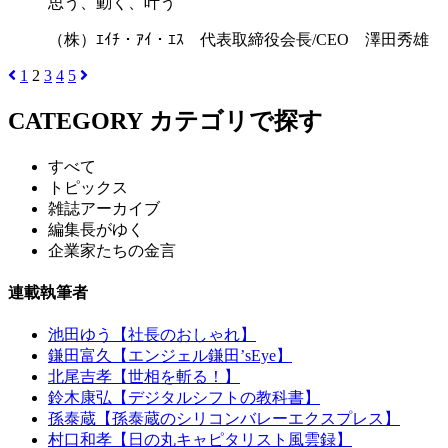
思う、動く、叶う
（株）ｴｲﾁ・ｱｲ・ｴｽ 代表取締役会長/CEO 澤田秀雄
1
2
3
4
5
CATEGORY
カテゴリで探す
すべて
トピックス
雑誌アーカイブ
編集長がゆく
企業家たちの金言
連載執筆者
池田ゆう【社長のおしゃれ】
鎌田富久【エンジェル鎌田’sEye】
北尾吉孝【世相を斬る！】
鈴木康弘【デジタルシフトの教科書】
孫泰蔵【孫泰蔵のシリコンバレーエクスプレス】
村口和孝【日の丸キャピタリスト風雲録】