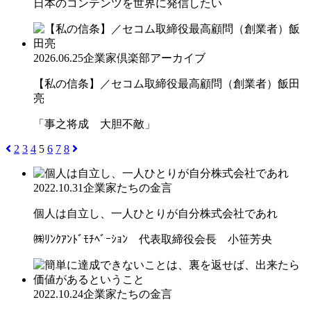
日本のコンテンツを世界に発信したい
2026.06.25
企業家倶楽部アーカイブ
【私の信条】／セコム取締役最高顧問（創業者）飯田
亮
「事之将成 大胆不敵」
2
3
4
5
6
7
8
2022.10.31
企業家たちの金言
個人は自立し、一人ひとりが自分株式会社であれ
㈱ﾘﾝｸｱﾝﾄﾞﾓﾁﾍﾞｰｼｮﾝ 代表取締役会長 小笹芳央
2022.10.24
企業家たちの金言