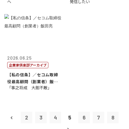
へ
発信したい
2026.06.25
企業家倶楽部アーカイブ
【私の信条】／セコム取締
役最高顧問（創業者）飯田
「事之将成 大胆不敵」
亮
2
3
4
5
6
7
8