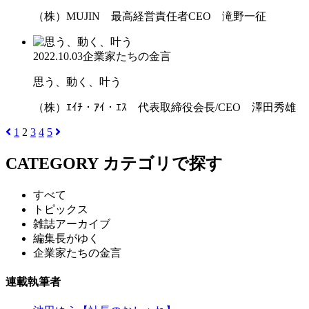
（株）MUJIN 最高経営責任者CEO 滝野一征
2022.10.03
企業家たちの金言
思う、動く、叶う
（株）ｴｲﾁ・ｱｲ・ｴｽ 代表取締役会長/CEO 澤田秀雄
1
2
3
4
5
CATEGORY
カテゴリで探す
すべて
トピックス
雑誌アーカイブ
編集長がゆく
企業家たちの金言
連載執筆者