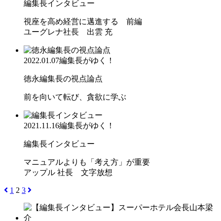
編集長インタビュー
視座を高め経営に邁進する 前編
ユーグレナ社長 出雲 充
2022.01.07
編集長がゆく！
徳永編集長の視点論点
前を向いて転び、貪欲に学ぶ
2021.11.16
編集長がゆく！
編集長インタビュー
マニュアルよりも「考え方」が重要
アップル 社長 文字放想
1
2
3