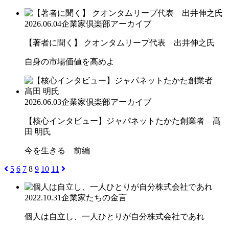
2026.06.04
企業家倶楽部アーカイブ
【著者に聞く】 クオンタムリープ代表 出井伸之氏
自身の市場価値を高めよ
2026.06.03
企業家倶楽部アーカイブ
【核心インタビュー】ジャパネットたかた創業者 髙
田 明氏
今を生きる 前編
5
6
7
8
9
10
11
2022.10.31
企業家たちの金言
個人は自立し、一人ひとりが自分株式会社であれ