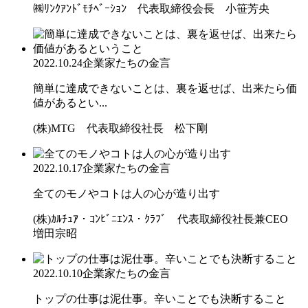
㈱ﾘﾝｸｱﾝﾄﾞﾓﾁﾍﾞｰｼｮﾝ 代表取締役会長 小笹芳央
2022.10.24
企業家たちの金言
簡単に達成できないことは、裏を返せば、出来たら価
値があるとい...
(株)MTG 代表取締役社長 松下剛
2022.10.17
企業家たちの金言
全てのモノやコトは人の心が造り出す
(株)ｶﾙﾁｭｱ・ｺﾝﾋﾞﾆｴﾝｽ・ｸﾗﾌﾞ 代表取締役社長兼CEO
増田宗昭
2022.10.10
企業家たちの金言
トップの仕事は泥仕事。辛いことでも決断すること