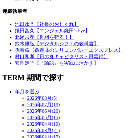
連載執筆者
池田ゆう【社長のおしゃれ】
鎌田富久【エンジェル鎌田’sEye】
北尾吉孝【世相を斬る！】
鈴木康弘【デジタルシフトの教科書】
孫泰蔵【孫泰蔵のシリコンバレーエクスプレス】
村口和孝【日の丸キャピタリスト風雲録】
安岡定子【『論語』を実践に活かす】
TERM
期間で探す
年月を選ぶ
2026年08月(5)
2026年07月(19)
2026年06月(20)
2026年05月(15)
2026年04月(19)
2026年03月(21)
2026年02月(17)