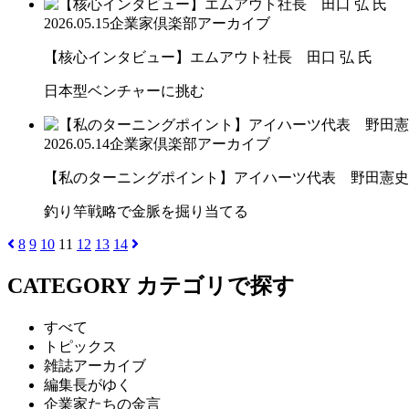
2026.05.15
企業家倶楽部アーカイブ
【核心インタビュー】エムアウト社長 田口 弘 氏
日本型ベンチャーに挑む
2026.05.14
企業家倶楽部アーカイブ
【私のターニングポイント】アイハーツ代表 野田憲史
釣り竿戦略で金脈を掘り当てる
8
9
10
11
12
13
14
CATEGORY
カテゴリで探す
すべて
トピックス
雑誌アーカイブ
編集長がゆく
企業家たちの金言