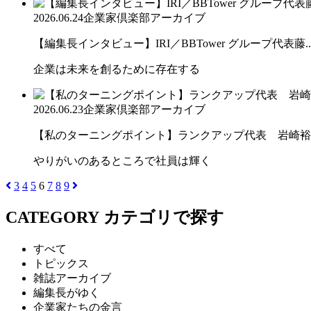
2026.06.24
企業家倶楽部アーカイブ
【編集長インタビュー】IRI／BBTower グループ代表藤..
企業は未来を創るために存在する
2026.06.23
企業家倶楽部アーカイブ
【私のターニングポイント】ランクアップ代表 岩崎裕
やりがいのあるところで社員は輝く
3
4
5
6
7
8
9
CATEGORY
カテゴリで探す
すべて
トピックス
雑誌アーカイブ
編集長がゆく
企業家たちの金言