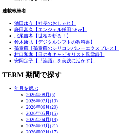
連載執筆者
池田ゆう【社長のおしゃれ】
鎌田富久【エンジェル鎌田’sEye】
北尾吉孝【世相を斬る！】
鈴木康弘【デジタルシフトの教科書】
孫泰蔵【孫泰蔵のシリコンバレーエクスプレス】
村口和孝【日の丸キャピタリスト風雲録】
安岡定子【『論語』を実践に活かす】
TERM
期間で探す
年月を選ぶ
2026年08月(5)
2026年07月(19)
2026年06月(20)
2026年05月(15)
2026年04月(19)
2026年03月(21)
2026年02月(17)