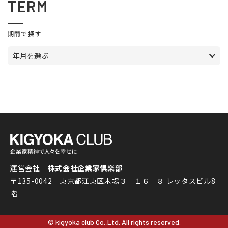
TERM
期間で探す
年月を選ぶ
運営会社｜
株式会社企業家倶楽部
〒135-0042 東京都江東区木場３－１６－８ レッタスビル8
階
© kigyoka club Co.,Ltd. All rights reserved.