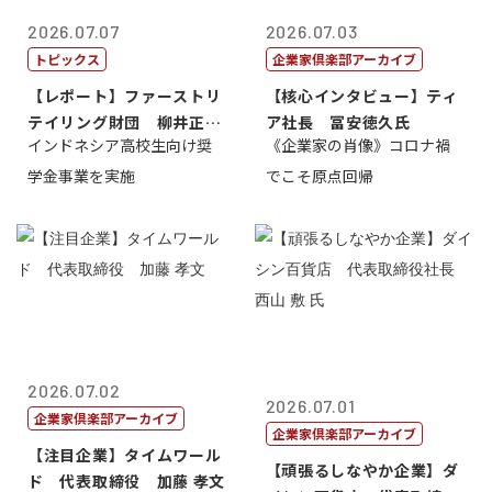
2026.07.07
2026.07.03
トピックス
企業家倶楽部アーカイブ
【レポート】ファーストリ
【核心インタビュー】ティ
テイリング財団 柳井正
ア社長 冨安徳久氏
インドネシア高校生向け奨
《企業家の肖像》コロナ禍
理事長
学金事業を実施
でこそ原点回帰
2026.07.02
2026.07.01
企業家倶楽部アーカイブ
企業家倶楽部アーカイブ
【注目企業】タイムワール
【頑張るしなやか企業】ダ
ド 代表取締役 加藤 孝文