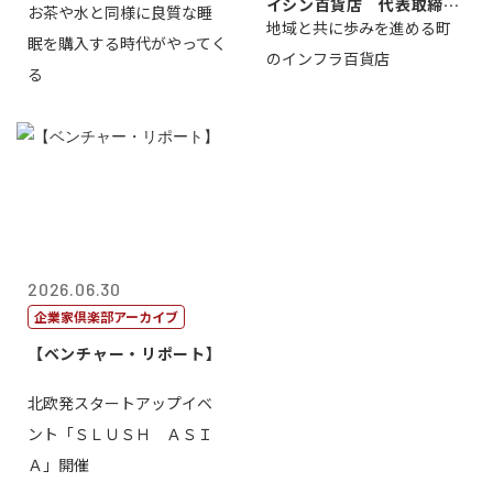
イシン百貨店 代表取締役
お茶や水と同様に良質な睡
地域と共に歩みを進める町
社長 西山 ...
眠を購入する時代がやってく
のインフラ百貨店
る
2026.06.30
企業家倶楽部アーカイブ
【ベンチャー・リポート】
北欧発スタートアップイベ
ント「ＳＬＵＳＨ ＡＳＩ
Ａ」開催