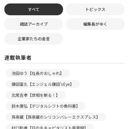
すべて
トピックス
雑誌アーカイブ
編集長がゆく
企業家たちの金言
連載執筆者
池田ゆう【社長のおしゃれ】
鎌田富久【エンジェル鎌田’sEye】
北尾吉孝【世相を斬る！】
鈴木康弘【デジタルシフトの教科書】
孫泰蔵【孫泰蔵のシリコンバレーエクスプレス】
村口和孝【日の丸キャピタリスト風雲録】