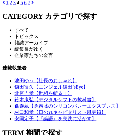
1
2
3
4
5
6
7
CATEGORY
カテゴリで探す
すべて
トピックス
雑誌アーカイブ
編集長がゆく
企業家たちの金言
連載執筆者
池田ゆう【社長のおしゃれ】
鎌田富久【エンジェル鎌田’sEye】
北尾吉孝【世相を斬る！】
鈴木康弘【デジタルシフトの教科書】
孫泰蔵【孫泰蔵のシリコンバレーエクスプレス】
村口和孝【日の丸キャピタリスト風雲録】
安岡定子【『論語』を実践に活かす】
TERM
期間で探す