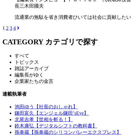
長三木田國夫
流通業の無駄を省き消費者ひいては社会に貢献したい
1
2
3
4
CATEGORY
カテゴリで探す
すべて
トピックス
雑誌アーカイブ
編集長がゆく
企業家たちの金言
連載執筆者
池田ゆう【社長のおしゃれ】
鎌田富久【エンジェル鎌田’sEye】
北尾吉孝【世相を斬る！】
鈴木康弘【デジタルシフトの教科書】
孫泰蔵【孫泰蔵のシリコンバレーエクスプレス】