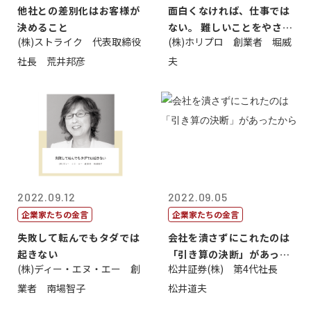
他社との差別化はお客様が
面白くなければ、仕事では
決めること
ない。 難しいことをやさし
(株)ストライク 代表取締役
(株)ホリプロ 創業者 堀威
く。やさし...
社長 荒井邦彦
夫
2022.09.12
2022.09.05
企業家たちの金言
企業家たちの金言
失敗して転んでもタダでは
会社を潰さずにこれたのは
起きない
「引き算の決断」があった
(株)ディー・エヌ・エー 創
松井証券(株) 第4代社長
から
業者 南場智子
松井道夫