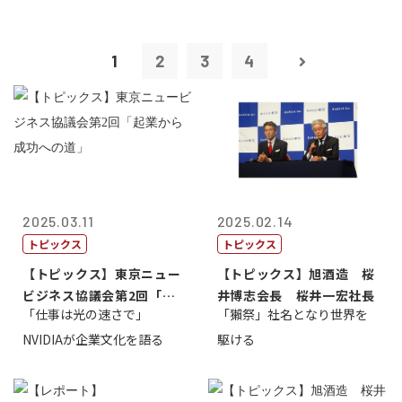
1
2
3
4
2025.03.11
2025.02.14
トピックス
トピックス
【トピックス】東京ニュー
【トピックス】旭酒造 桜
ビジネス協議会第2回「起
井博志会長 桜井一宏社長
「仕事は光の速さで」
「獺祭」社名となり世界を
業から成功へ...
NVIDIAが企業文化を語る
駆ける