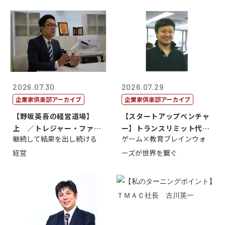
2026.07.30
2026.07.29
企業家倶楽部アーカイブ
企業家倶楽部アーカイブ
【野坂英吾の経営道場】
【スタートアップベンチャ
上 ／トレジャー・ファク
ー】トランスリミット代表
継続して結果を出し続ける
ゲーム×教育ブレインウォ
トリー社長野坂...
取締役社長 ...
経営
ーズが世界を繋ぐ