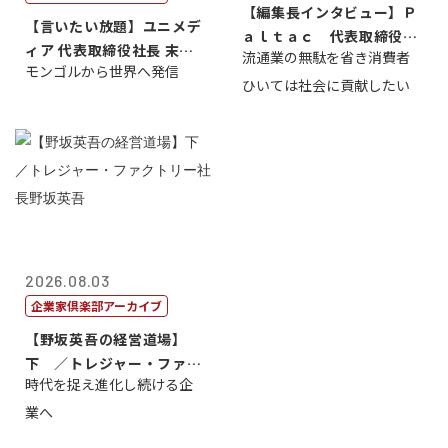
【編集長インタビュー】Ｐ
【言いたい放題】ユニメデ
ａｌｔａｃ 代表取締役会
ィア 代表取締役社長 末田
流通業の無駄を省き消費者
長三木田國夫
モンゴルから世界へ発信
真
ひいては社会に貢献したい
2026.08.03
企業家倶楽部アーカイブ
【野坂英吾の経営道場】
下 ／トレジャー・ファク
時代を捉え進化し続ける企
トリー社長野坂...
業へ