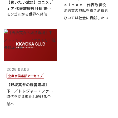
【言いたい放題】ユニメデ
ａｌｔａｃ 代表取締役会
ィア 代表取締役社長 末田
流通業の無駄を省き消費者
長三木田國夫
モンゴルから世界へ発信
真
ひいては社会に貢献したい
2026.08.03
企業家倶楽部アーカイブ
【野坂英吾の経営道場】
下 ／トレジャー・ファク
時代を捉え進化し続ける企
トリー社長野坂...
業へ