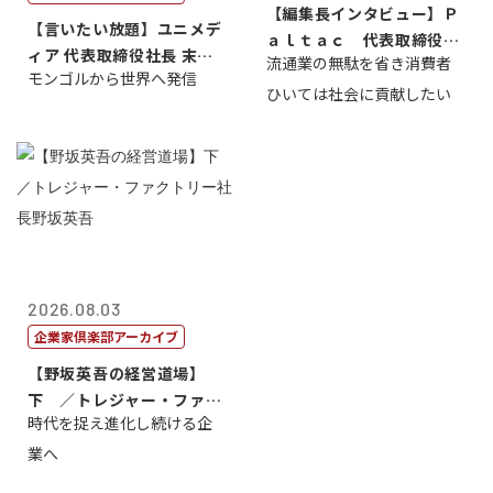
【編集長インタビュー】Ｐ
【言いたい放題】ユニメデ
ａｌｔａｃ 代表取締役会
ィア 代表取締役社長 末田
流通業の無駄を省き消費者
長三木田國夫
モンゴルから世界へ発信
真
ひいては社会に貢献したい
2026.08.03
企業家倶楽部アーカイブ
【野坂英吾の経営道場】
下 ／トレジャー・ファク
時代を捉え進化し続ける企
トリー社長野坂...
業へ