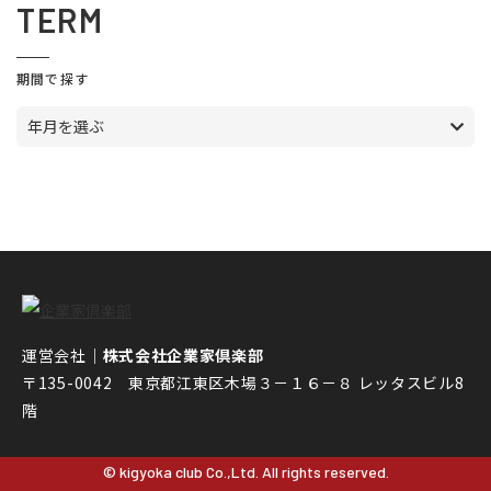
TERM
期間で探す
年月を選ぶ
運営会社｜
株式会社企業家倶楽部
〒135-0042 東京都江東区木場３－１６－８ レッタスビル8
階
© kigyoka club Co.,Ltd. All rights reserved.