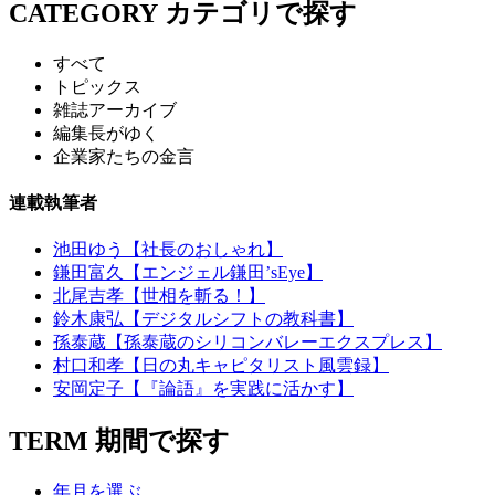
CATEGORY
カテゴリで探す
すべて
トピックス
雑誌アーカイブ
編集長がゆく
企業家たちの金言
連載執筆者
池田ゆう【社長のおしゃれ】
鎌田富久【エンジェル鎌田’sEye】
北尾吉孝【世相を斬る！】
鈴木康弘【デジタルシフトの教科書】
孫泰蔵【孫泰蔵のシリコンバレーエクスプレス】
村口和孝【日の丸キャピタリスト風雲録】
安岡定子【『論語』を実践に活かす】
TERM
期間で探す
年月を選ぶ