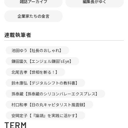
雑誌アーカイブ
編集長がゆく
企業家たちの金言
連載執筆者
池田ゆう【社長のおしゃれ】
鎌田富久【エンジェル鎌田’sEye】
北尾吉孝【世相を斬る！】
鈴木康弘【デジタルシフトの教科書】
孫泰蔵【孫泰蔵のシリコンバレーエクスプレス】
村口和孝【日の丸キャピタリスト風雲録】
安岡定子【『論語』を実践に活かす】
TERM