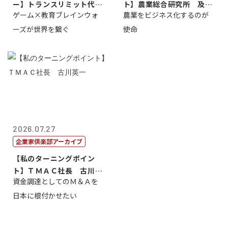
ー】トランスリミット代表
ト】農業総合研究所 及川
ゲーム×教育ブレインウォ
農業をビジネス化するのが
取締役社長 ...
智正
ーズが世界を繋ぐ
使命
2026.07.27
企業家倶楽部アーカイブ
【私のターニングポイン
ト】ＴＭＡＣ社長 古川英
資金調達としてのＭ＆Ａを
一
日本に根付かせたい