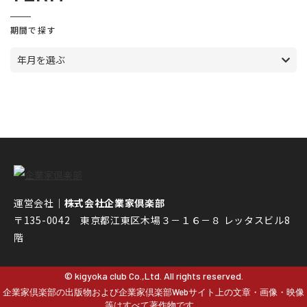
期間で探す
年月を選ぶ
運営会社｜
株式会社企業家倶楽部
〒135-0042 東京都江東区木場３－１６－８ レッタスビル8
階
© kigyoka club Co.,Ltd. All rights reserved.
企業家倶楽部の出版物および企業家倶楽部Webサイト上の文章・画像・映像
等はすべて著作物です。