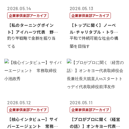
2026.05.14
2026.05.13
企業家倶楽部アーカイブ
企業家倶楽部アーカイブ
【私のターニングポイン
【トップに聞く】ノーベ
ト】アイハーツ代表 野田
ル･チャリタブル・トラス
釣り竿戦略で金脈を掘り当
平和で持続可能な社会の構
憲史
ト財団会長 マ...
てる
築を目指す
2026.05.12
2026.05.11
企業家倶楽部アーカイブ
企業家倶楽部アーカイブ
【核心インタビュー】サイ
【プロがプロに聞く〈経営
バーエージェント 常務取
の話〉】オンキヨー代表取