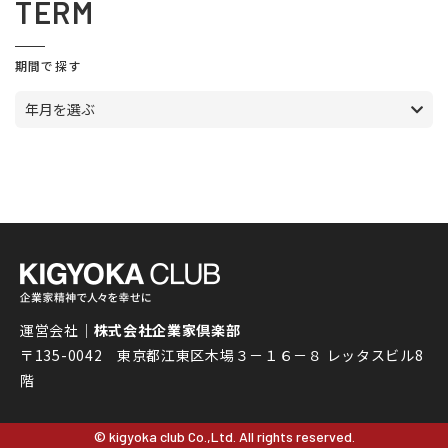
TERM
期間で探す
年月を選ぶ
運営会社｜
株式会社企業家倶楽部
〒135-0042 東京都江東区木場３－１６－８ レッタスビル8
階
© kigyoka club Co.,Ltd. All rights reserved.