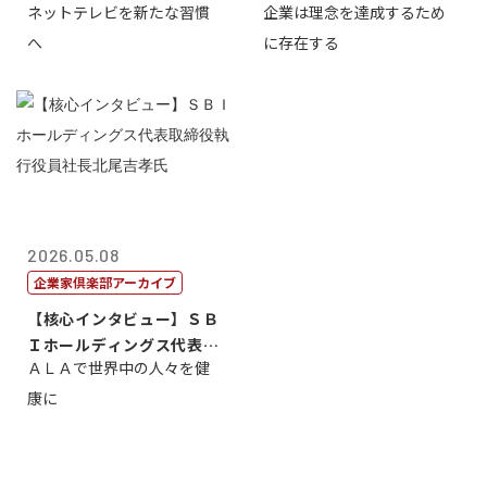
ネットテレビを新たな習慣
企業は理念を達成するため
締役 小池政...
締役会長兼社...
へ
に存在する
2026.05.08
企業家倶楽部アーカイブ
【核心インタビュー】ＳＢ
Ｉホールディングス代表取
ＡＬＡで世界中の人々を健
締役執行役員...
康に